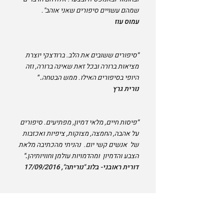
שמהם עשויים סיפורים שאני אוהב".
עמוס עוז
"
סיפורים ששובים את הלב. ברודצקי יוצרת
מציאות ברורה ובכל זאת שאינה ברורה, וזה
היופי בסיפורים האילו. ממש הבטחה
. "
נורית גרץ
"
פיסות חיים, מלאי דמיון, מפתיעים. סיפורים
על אהבה, החמצה, מצוקות, ציפיות ואכזבות
של אנשים קשי יום. נהניתי מהכתיבה מלאת
הצבע והדמיון ומהדמויות עולמן וחוויותיהן
."
דורית ראובני- בלוג "נוריתה", 17/09/2016
"
לבם של הקוראים יצא אל האנשים הללו, כל
אחד מהם, הנושאים מכאובים בלבם הם
."