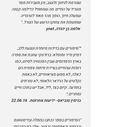
שגורמת לגיחוך ולעצב, והן מעבירות מסר
מטריד על החיים: מה שמתחיל כדילמה קטנה
שמעלה חיוך, הופך מהר מאוד לטרגדיה
שחושפת את צחוקו הרשע של הגורל. "
אלמוג בן יהודה, ynet
״"סיפורים עם בדידות מיוחדת ונוגעת ללב,
דמיון נדיר ומופלא. ברודצקי עוזבת את ספרה
בארץ הדמדומים שבין הפנטזיה לסיוט, כמו
רומזת שהחיים בעיירת פיתוח צפונית הם
כאלה, לא ממש מציאותיים, לא באמת
נקלטים על הרדאר הלאומי, לא נחרתים
בתודעה. קיום בצד, ליד, אבל יש בתוכו חיים
נסתרים.״
בנימין טוביאס- ידיעות אחרונות. 22.06.16​
​"הסיפורים בספר נכתבו בחמלה ובדיסטאנס
ובהומור ובאמפטיה ובצער. אלה הם הדברים