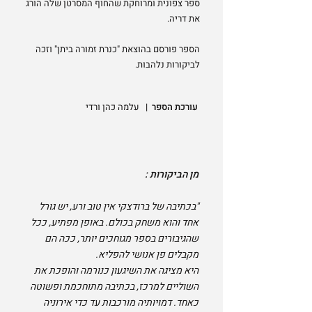
ספר צפונית ומרוחקת שהחוף המסרטן שלה הורג
את דריה.
הספר פורסם ב
הוצאת "כנרת זמורה ביתן" וזכה
לביקורות נלהבות.
עורכת הספר |
עלמה כהן ורדי
​מן הביקורות :
"בכתיבה של ברודצקי אין טוב ורע, יש גורל
אחד והוא משחק בכולם. באופן מפתיע, ככל
שהגיבורים בספר מגוחכים יותר, ככה הם
מקבלים פן אנושי להפליא.
היא מציגה את השיגעון כנורמה והופכת את
השוליים למרכז, בכתיבה מתוחכמת ופשוטה
כאחד. דמויותיה מורכבות עד כדי אירוניה