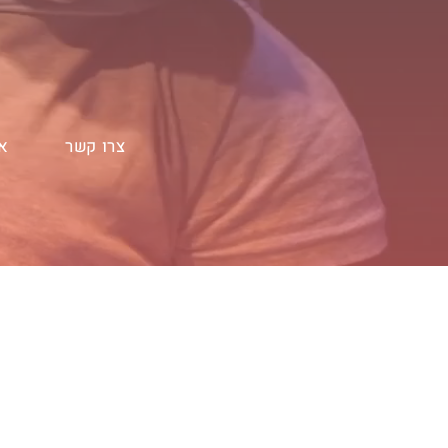
צרו קשר
א